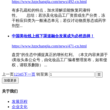
https://www.hzpchangjia.com/news/492-cn.html
有多孔疏松的特点，加水溶解后能恢复药液特
性。 总结：若涉及
化妆品工厂
资质或生产分类，冻
干粉应归类为一般液态单元；若仅讨论物质形态或药学
剂型...
中国美妆线上线下渠道融合发展成为必然选择！
https://www.hzpchangjia.com/news/471-cn.html
盘货”的生态中捕捉真正的增长红利。（本文内容来源于
i美妆头条公众号，由
化妆品工厂
编者整理发布，如有侵
权，请联系删除） ...
上一页
1
2
3
4
5
下一页
转至第
加载更多
关于我们
发展历程
企业文化