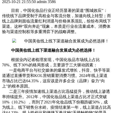
2025-10-21 21:55:50
admin
3586
目前，中国化妆品行业正经历显著的渠道“围城效应”：
传统线下品牌受制于高租金与客流分散，加速向线上转型；而
线上品牌则面临流量红利消退与价格体系混乱，纷纷布局线下
渠道。这种“双向奔赴”现象，本质是行业在流量成本、消费体
验与渠道控制权等多重博弈下的战略调整。
中国美妆线上线下渠道融合发展成为必然选择！
根据业内记者梳理发现，中国化妆品市场线上占比
70%、线下30%的格局形成，主要源于三大驱动因素：
一是电商平台与社交媒体的爆发式增长，抖音、快手等渠
道通过直播带货和KOL营销重塑消费习惯。2024年线上渠道
市场占比已达64.35%，这应该是许多企业（品牌）奋力“向
上”的根本原因。
二是三年疫情加速线上渠道占比迅猛提升，推动线上渗透
率持续提升。2012年，中国化妆品线上渠道占比才正式突破
10%（10.2%），而到了2021年化妆品线下份额跌破50%，成
为线上、线下销售分水岭。疫情结束第一年，线上渠道占比高
达64.23%。线上性价比和便捷下单这种“无接触购物”的普及，