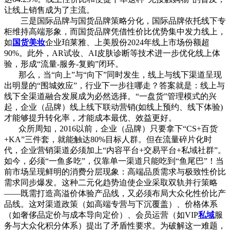
让线上销售成为了主流。
三是国际品牌与国货品牌策略分化，国际品牌依托线下专
柜维持高端形象，而国货品牌凭借性价比优势集中发力线上，
如
国货美妆
企业珀莱雅、上美股份2024年线上市场份额超
90%。此外，AR试妆、AI皮肤诊断等技术进一步优化线上体
验，形成“流量-服务-复购”闭环。
那么，当“向上”与“向下”同时发生，线上与线下渠道呈现
出明显的“围城效应”，行业下一步往哪走？答案就是：线上与
线下全渠道融合发展成为必然选择。“一盘货”管理模式的兴
起，企业（品牌）线上线下联动营销(如线上预约、线下体验)
才能够提升转化率，才能成本最优、效益更好。
众所周知，2016以前，企业（品牌）只要拿下“CS+百货
+KA”三件套，就能触达80%目标人群。但在流量碎片化时
代，企业营销渠道必须加上“内容平台+交易平台+私域社群”。
如今，必须“一鱼多吃”，仅靠单一渠道只能吃到“鱼尾巴”！当
前市场呈现鲜明的消费分层现象：高端品质需求与极致性价比
需求同步爆发。这种二元化趋势迫使企业采取双轨并行策略
——既需打造高溢价体验产品线，又必须布局大众化性价比产
品线。这对渠道政策（如高端专营与下沉覆盖）、价格体系
（如奢侈品定价与成本导向定价）、会员运营（如VIP
私域
服
务与大众化积分体系）提出了矛盾性要求。为破解这一难题，