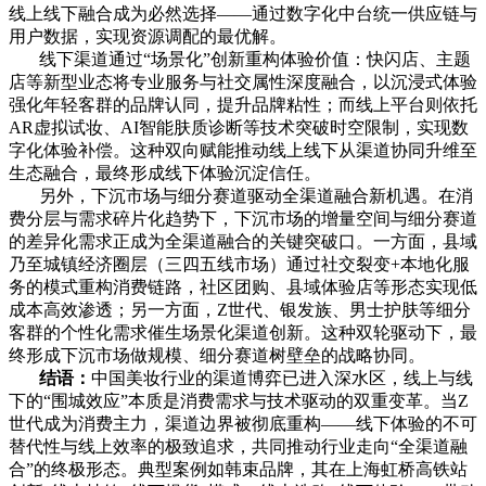
线上线下融合成为必然选择——通过数字化中台统一供应链与
用户数据，实现资源调配的最优解。
线下渠道通过“场景化”创新重构体验价值：快闪店、主题
店等新型业态将专业服务与社交属性深度融合，以沉浸式体验
强化年轻客群的品牌认同，提升品牌粘性；而线上平台则依托
AR虚拟试妆、AI智能肤质诊断等技术突破时空限制，实现数
字化体验补偿。这种双向赋能推动线上线下从渠道协同升维至
生态融合，最终形成线下体验沉淀信任。
另外，下沉市场与细分赛道驱动全渠道融合新机遇。‌在消
费分层与需求碎片化趋势下，下沉市场的增量空间与细分赛道
的差异化需求正成为全渠道融合的关键突破口。一方面，县域
乃至城镇经济圈层（三四五线市场）通过社交裂变+本地化服
务的模式重构消费链路，社区团购、县域体验店等形态实现低
成本高效渗透；另一方面，Z世代、银发族、男士护肤等细分
客群的个性化需求催生场景化渠道创新。这种双轮驱动下，最
终形成下沉市场做规模、细分赛道树壁垒的战略协同。
结语：
中国美妆行业的渠道博弈已进入深水区，线上与线
下的“围城效应”本质是消费需求与技术驱动的双重变革。当Z
世代成为消费主力，渠道边界被彻底重构——线下体验的不可
替代性与线上效率的极致追求，共同推动行业走向“全渠道融
合”的终极形态。典型案例如韩束品牌，其在上海虹桥高铁站