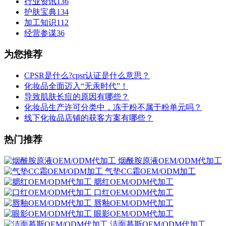
行业资讯
136
护肤宝典
134
加工知识
112
经营参谋
36
为您推荐
CPSR是什么?cpsr认证是什么意思？
化妆品全面迈入“无汞时代”！
导致肌肤长痘的原因有哪些？
化妆品生产许可分类中，冻干粉不属于粉单元吗？
线下化妆品店铺的获客方案有哪些？
热门推荐
烟酰胺原液OEM/ODM代加工
气垫CC霜OEM/ODM加工
腮红OEM/ODM代加工
口红OEM/ODM代加工
唇釉OEM/ODM代加工
眼影OEM/ODM代加工
洁面慕斯OEM/ODM代加工