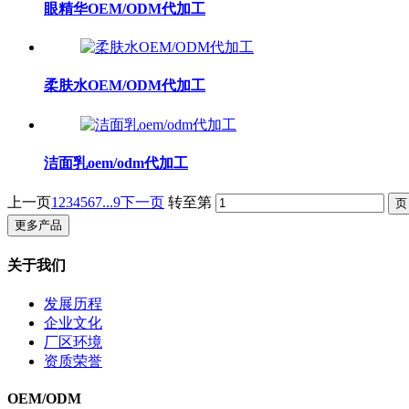
眼精华OEM/ODM代加工
柔肤水OEM/ODM代加工
洁面乳oem/odm代加工
上一页
1
2
3
4
5
6
7
...9
下一页
转至第
更多产品
关于我们
发展历程
企业文化
厂区环境
资质荣誉
OEM/ODM