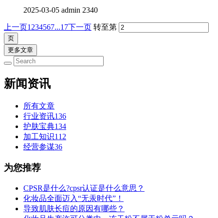
2025-03-05
admin
2340
上一页
1
2
3
4
5
6
7
...17
下一页
转至第
更多文章
新闻资讯
所有文章
行业资讯
136
护肤宝典
134
加工知识
112
经营参谋
36
为您推荐
CPSR是什么?cpsr认证是什么意思？
化妆品全面迈入“无汞时代”！
导致肌肤长痘的原因有哪些？