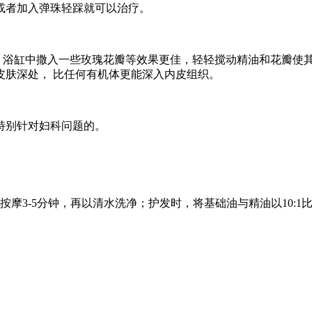
或者加入弹珠轻踩就可以治疗。
，浴缸中撒入一些玫瑰花瓣等效果更佳，轻轻搅动精油和花瓣使其
皮肤深处， 比任何有机体更能深入内皮组织。
特别针对妇科问题的。
3-5分钟，再以清水洗净；护发时，将基础油与精油以10:1