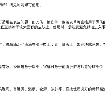
0滴精油摇晃均匀即可使用。
可适用在表皮问题，如刀伤、擦伤等，像薰衣草可直接用于烫伤
不宜直接涂于较大面积的皮肤上。使用时，需注意避免精油进入
将精油2－4滴滴在湿毛巾上，置于额头上，加冰块或冰袋。在
有效。经痛进敷于腹部，宿醉时敷于前胸肝脏与后背肾脏部位，
痛、香港脚、湿疹、轮癣、脓肿等，直接使用调好的稀释精油