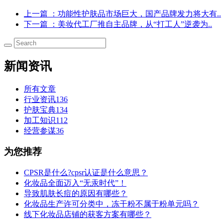
上一篇
：功能性护肤品市场巨大，国产品牌发力将大有..
下一篇
：美妆代工厂推自主品牌，从“打工人”逆袭为..
新闻资讯
所有文章
行业资讯
136
护肤宝典
134
加工知识
112
经营参谋
36
为您推荐
CPSR是什么?cpsr认证是什么意思？
化妆品全面迈入“无汞时代”！
导致肌肤长痘的原因有哪些？
化妆品生产许可分类中，冻干粉不属于粉单元吗？
线下化妆品店铺的获客方案有哪些？