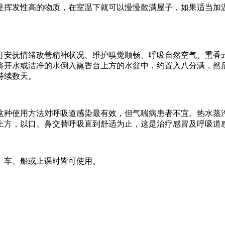
是挥发性高的物质，在室温下就可以慢慢散满屋子，如果适当加
安抚情绪改善精神状况、维护嗅觉顺畅、呼吸自然空气。熏香式
开水或洁净的水倒入熏香台上方的水盆中，约置入八分满，然后
持续数天。
种使用方法对呼吸道感染最有效，但气喘病患者不宜。热水蒸
口上方，以口、鼻交替呼吸直到舒适为止，这是治疗感冒及呼吸道
、车、船或上课时皆可使用。