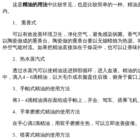
这是
精油的用法
中比较常见，也是比较简单的一种。精油
内。
1、 熏香式
可以有效改善环境卫生，净化空气，避免感染病菌。香气可
以陶瓷做成的熏香台。陶瓷做的熏香台要以无烟蜡烛为热源。将
外空气能对流。如果把精油直接加在干燥花中，也可以让香味
2、热水蒸汽式
透过水蒸汽可以使精油送进肺部循环，进入血液。精油的这
中，滴入4－6滴精油，以大毛巾或衣服盖住后颈，俯身于窗
3、手帕式精油的使用方法
将3－4滴精油滴在面纸或手帕上，开会、驾车、搭乘飞机
4、手掌磨擦式精油的使用方法
在手心滴2滴精油，用双手磨擦生热，可以立即改善疲倦。
5、喷雾式精油的使用方法