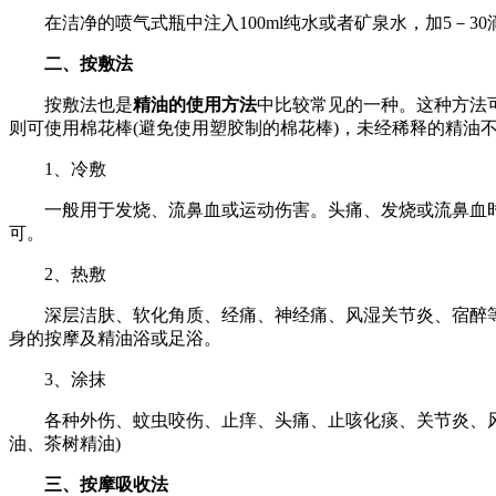
在洁净的喷气式瓶中注入100ml纯水或者矿泉水，加5－3
二、按敷法
按敷法也是
精油的使用方法
中比较常见的一种。这种方法
则可使用棉花棒(避免使用塑胶制的棉花棒)，未经稀释的精油
1、冷敷
一般用于发烧、流鼻血或运动伤害。头痛、发烧或流鼻血时，
可。
2、热敷
深层洁肤、软化角质、经痛、神经痛、风湿关节炎、宿醉等
身的按摩及精油浴或足浴。
3、涂抹
各种外伤、蚊虫咬伤、止痒、头痛、止咳化痰、关节炎、风湿
油、茶树精油)
三、按摩吸收法