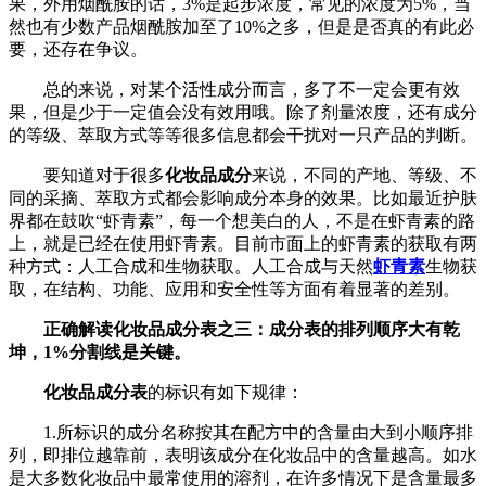
果，外用烟酰胺的话，3%是起步浓度，常见的浓度为5%，当
然也有少数产品烟酰胺加至了10%之多，但是是否真的有此必
要，还存在争议。
总的来说，对某个活性成分而言，多了不一定会更有效
果，但是少于一定值会没有效用哦。
除了剂量浓度，还有成分
的等级、萃取方式等等很多信息都会干扰对一只产品的判断。
要知道对于很多
化妆品成分
来说，不同的产地、等级、不
同的采摘、萃取方式都会影响成分本身的效果。
比如最近护肤
界都在鼓吹“虾青素”，每一个想美白的人，不是在虾青素的路
上，就是已经在使用虾青素。目前市面上的虾青素的获取有两
种方式：人工合成和生物获取。人工合成与天然
虾青素
生物获
取，在结构、功能、应用和安全性等方面有着显著的差别。
正确解读化妆品成分表之三：成分表的排列顺序大有乾
坤，1%分割线是关键。
化妆品成分表
的标识有如下规律：
1.所标识的成分名称按其在配方中的含量由大到小顺序排
列，即排位越靠前，表明该成分在化妆品中的含量越高。如水
是大多数化妆品中最常使用的溶剂，在许多情况下是含量最多