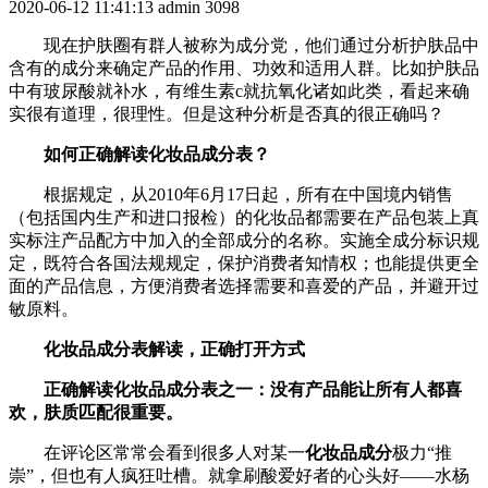
2020-06-12 11:41:13
admin
3098
现在护肤圈有群人被称为成分党，他们通过分析护肤品中
含有的成分来确定产品的作用、功效和适用人群。
比如护肤品
中有玻尿酸就补水，有维生素c就抗氧化诸如此类，看起来确
实很有道理，很理性。但是
这种分析是否真的很正确吗？
如何正确解读化妆品成分表？
根据规定，从2010年6月17日起，所有在中国境内销售
（包括国内生产和进口报检）的化妆品都需要在产品包装上真
实标注产品配方中加入的全部成分的名称。实施全成分标识规
定，既符合各国法规规定，保护消费者知情权；也能提供更全
面的产品信息，方便消费者选择需要和喜爱的产品，并避开过
敏原料。
化妆品成分表解读，正确打开方式
正确解读化妆品成分表之一：没有产品能让所有人都喜
欢，肤质匹配很重要。
在评论区常常会看到很多人对某一
化妆品成分
极力“推
崇”，但也有人疯狂吐槽。
就拿刷酸爱好者的心头好——水杨