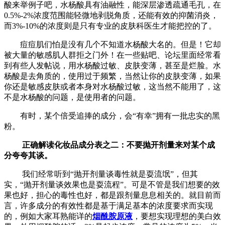
酸来举例子吧，水杨酸具有油融性，能深层渗透疏通毛孔，在
0.5%-2%浓度范围能轻微地剥脱角质，还能有效的抑菌消炎，
而3%-10%的浓度则是只有专业的皮肤科医生才能把控的了。
痘痘肌们怕是没有几个不知道水杨酸大名的。但是！它却
被大量的敏感肌人群拒之门外！
在一些贴吧、论坛里面经常看
到有些人发帖说，用水杨酸过敏、皮肤变薄，甚至是烂脸。
水
杨酸是去角质的，使用过于频繁，当然让你的皮肤变薄，如果
你还是敏感皮肤或者本身对水杨酸过敏，这当然不能用了，这
不是水杨酸的问题，是使用者的问题。
有时，某个倍受追捧的成分，会“有幸”拥有一批忠实的黑
粉。
正确解读化妆品成分表之二：不要抛开剂量来对某个成
分夸夸其谈。
我们经常听到“抛开剂量谈毒性就是耍流氓”，但其
实，“抛开剂量谈效果也是耍流程”。可是不管是我们想要的效
果也好，担心的毒性也好，都是跟剂量息息相关的。
就目前而
言，许多成分的有效性都是基于满足基本的浓度要求而实现
的，例如大家耳熟能详的
烟酰胺原液
，要想实现理想的美白效