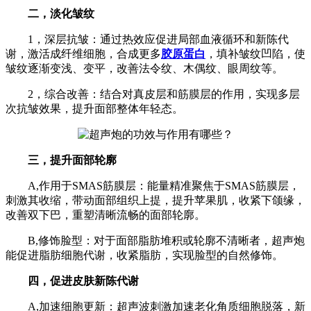
二，淡化皱纹
1，深层抗皱：通过热效应促进局部血液循环和新陈代
谢，激活成纤维细胞，合成更多
胶原蛋白
，填补皱纹凹陷，使
皱纹逐渐变浅、变平，改善法令纹、木偶纹、眼周纹等。
2，综合改善：结合对真皮层和筋膜层的作用，实现多层
次抗皱效果，提升面部整体年轻态。
三，提升面部轮廓
A,作用于SMAS筋膜层：能量精准聚焦于SMAS筋膜层，
刺激其收缩，带动面部组织上提，提升苹果肌，收紧下颌缘，
改善双下巴，重塑清晰流畅的面部轮廓。
B,修饰脸型：对于面部脂肪堆积或轮廓不清晰者，超声炮
能促进脂肪细胞代谢，收紧脂肪，实现脸型的自然修饰。
四，促进皮肤新陈代谢
A,加速细胞更新：超声波刺激加速老化角质细胞脱落，新