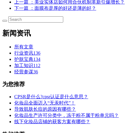
上一篇
：美业实体店如何用合伙机制革新引爆增长？
下一篇
：面膜布是厚的好还是薄的好？
新闻资讯
所有文章
行业资讯
136
护肤宝典
134
加工知识
112
经营参谋
36
为您推荐
CPSR是什么?cpsr认证是什么意思？
化妆品全面迈入“无汞时代”！
导致肌肤长痘的原因有哪些？
化妆品生产许可分类中，冻干粉不属于粉单元吗？
线下化妆品店铺的获客方案有哪些？