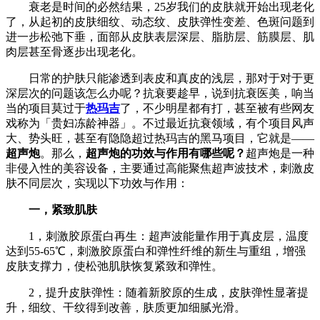
衰老是时间的必然结果，25岁我们的皮肤就开始出现老化
了，从起初的皮肤细纹、动态纹、皮肤弹性变差、色斑问题到
进一步松弛下垂，面部从皮肤表层深层、脂肪层、筋膜层、肌
肉层甚至骨逐步出现老化。
日常的护肤只能渗透到表皮和真皮的浅层，那对于对于更
深层次的问题该怎么办呢？抗衰要趁早，说到抗衰医美，响当
当的项目莫过于
热玛吉
了，不少明星都有打，甚至被有些网友
戏称为「贵妇冻龄神器」。不过最近抗衰领域，有个项目风声
大、势头旺，甚至有隐隐超过热玛吉的黑马项目，它就是——
超声炮
。那么，
超声炮的功效与作用有哪些呢？
超声炮是一种
非侵入性的美容设备，主要通过高能聚焦超声波技术，刺激皮
肤不同层次，实现以下功效与作用：
一，紧致肌肤
1，刺激胶原蛋白再生：超声波能量作用于真皮层，温度
达到55-65℃，刺激胶原蛋白和弹性纤维的新生与重组，增强
皮肤支撑力，使松弛肌肤恢复紧致和弹性。
2，提升皮肤弹性：随着新胶原的生成，皮肤弹性显著提
升，细纹、干纹得到改善，肤质更加细腻光滑。