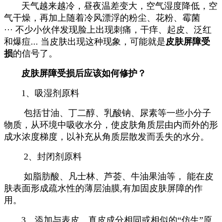
天气越来越冷，昼夜温差变大，空气湿度降低，空
气干燥，再加上随着冷风漂浮的粉尘、花粉、霉菌
···
不少小伙伴发现脸上出现刺痛，干痒、起皮、泛红
和爆痘...
当皮肤出现这种现象，可能就是
皮肤屏障受
损
的信号了。
皮肤屏障受损后应该如何修护？
1、吸湿剂原料
包括甘油、丁二醇、乳酸钠、尿素等一些小分子
物质，从环境中吸收水分，使皮肤角质层由内而外的形
成水浓度梯度，以补充从角质层散发而丢失的水分。
2、封闭剂原料
如脂肪酸、凡士林、芦荟、牛油果油等， 能在皮
肤表面形成疏水性的薄层油膜,有加固皮肤屏障的作
用。
3、添加与表皮、真皮成分相同或相似的“仿生”原