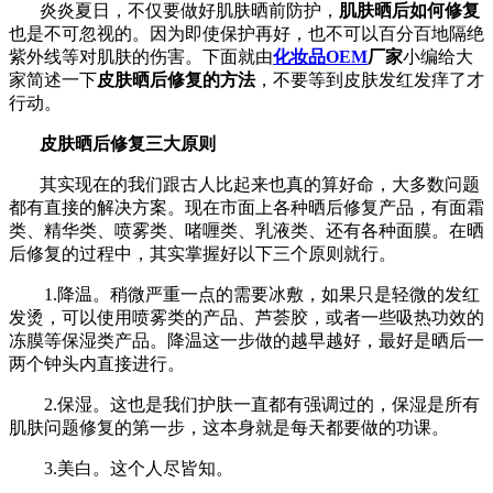
炎炎夏日，不仅要做好肌肤晒前防护，
肌肤晒后如何修复
也是不可忽视的。因为即使保护再好，也不可以百分百地隔绝
紫外线等对肌肤的伤害。下面就由
化妆品OEM
厂家
小编给大
家简述一下
皮肤晒后修复的方法
，不要等到皮肤发红发痒了才
行动。
皮肤晒后修复三大原则
其实现在的我们跟古人比起来也真的算好命，大多数问题
都有直接的解决方案。现在市面上各种晒后修复产品，有面霜
类、精华类、喷雾类、啫喱类、乳液类、还有各种面膜。在晒
后修复的过程中，其实掌握好以下三个原则就行。
1.降温。稍微严重一点的需要冰敷，如果只是轻微的发红
发烫，可以使用喷雾类的产品、芦荟胶，或者一些吸热功效的
冻膜等保湿类产品。降温这一步做的越早越好，最好是晒后一
两个钟头内直接进行。
2.保湿。这也是我们护肤一直都有强调过的，保湿是所有
肌肤问题修复的第一步，这本身就是每天都要做的功课。
3.美白。这个人尽皆知。