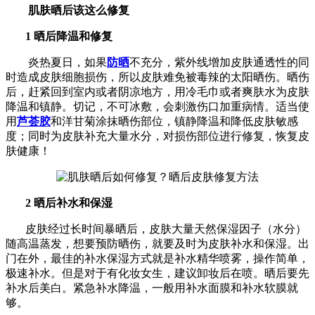
肌肤晒后该这么修复
1 晒后降温和修复
炎热夏日，如果
防晒
不充分，紫外线增加皮肤通透性的同
时造成皮肤细胞损伤，所以皮肤难免被毒辣的太阳晒伤。
晒伤
后，赶紧回到室内或者阴凉地方，用冷毛巾或者爽肤水为皮肤
降温和镇静。切记，不可冰敷，会刺激伤口加重病情。适当使
用
芦荟胶
和洋甘菊涂抹晒伤部位，镇静降温和降低皮肤敏感
度；同时为皮肤补充大量水分，对损伤部位进行修复，恢复皮
肤健康！
2 晒后补水和保湿
皮肤经过长时间暴晒后，皮肤大量天然保湿因子（水分）
随高温蒸发，想要预防晒伤，就要及时为皮肤补水和保湿。
出
门在外，最佳的补水保湿方式就是补水精华喷雾，操作简单，
极速补水。但是对于有化妆女生，建议卸妆后在喷。晒后要先
补水后美白。紧急补水降温，一般用补水面膜和补水软膜就
够。