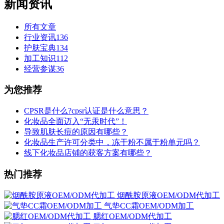
新闻资讯
所有文章
行业资讯
136
护肤宝典
134
加工知识
112
经营参谋
36
为您推荐
CPSR是什么?cpsr认证是什么意思？
化妆品全面迈入“无汞时代”！
导致肌肤长痘的原因有哪些？
化妆品生产许可分类中，冻干粉不属于粉单元吗？
线下化妆品店铺的获客方案有哪些？
热门推荐
烟酰胺原液OEM/ODM代加工
气垫CC霜OEM/ODM加工
腮红OEM/ODM代加工