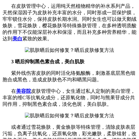
在皮肤管理中心，运用纯天然植物精华的补水系列产品，
天然保湿因子为皮肤补充丰富的水分，同时形成一层保护膜，
牢牢锁住水分，保持皮肤长期水润。
同时女生也可以做天鹅绒
焕肤，雪花焕肤，樱花焕肤等特殊焕肤管理，在多种透明质酸
的作用下不仅能深层补水和保湿，而且补充多种营养精华，能
达到
美白
紧致的效果。
3 晒后抑制黑色素合成，美白肌肤
紫外线伤害皮肤的同时活化络氨酸酶，刺激基底层黑色细
胞合成黑色，造成皮肤肤色不均和晒黑问题。
在
美容院
皮肤管理中心，女生通过私人定制的美白管理，
丰富的维C等抗氧化成分，还原氧化物，同时与熊果苷成分共
同作用，抑制黑色素合成，淡化色斑，美白肌肤。
或者通过雪花焕肤，黄金焕肤等特殊管理，清除皮肤表层
污垢，负离子抗氧化，还原氧化物，彩光嫩肤，柔肤镭射，改