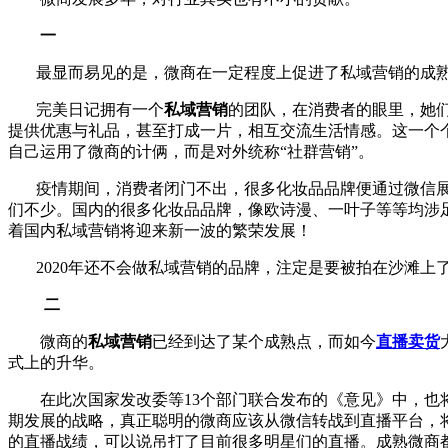
一
最显而易见的是，微商在一定程度上促进了私域营销的成熟
完美日记拥有一个
私域营销
的团队，在消费者的眼里，她们
提供优惠与礼品，甚至打成一片，相互交流生活情感。
这一个
自己运用了微商的计俩，而是对外统称“社群营销”。
疫情期间，消费者闭门不出，很多化妆品品牌便通过微信
们不少。
国内的很多化妆品品牌，像欧诗漫、一叶子等等均涉
着国内私域营销将迎来新一波的繁荣发展！
2020年还不会做私域营销的品牌，注定是要被拍在沙滩上
二
微商的
私域营销
已经到达了某个成熟点，而如今
直播卖货
式上的升华。
在此次国家发改委等13个部门联合发布的《意见》中，
期发展的战略，真正聪明的微商应该从微信转战到直播平台，
的直播战绩，可以说吊打了目前很多明星们的直播。成熟微商