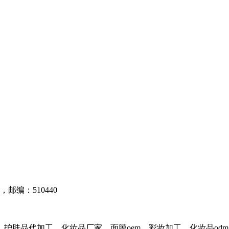
编：510440
护肤品代加工，化妆品厂家，面膜oem，彩妆加工，化妆品od