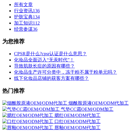
所有文章
行业资讯
136
护肤宝典
134
加工知识
112
经营参谋
36
为您推荐
CPSR是什么?cpsr认证是什么意思？
化妆品全面迈入“无汞时代”！
导致肌肤长痘的原因有哪些？
化妆品生产许可分类中，冻干粉不属于粉单元吗？
线下化妆品店铺的获客方案有哪些？
热门推荐
烟酰胺原液OEM/ODM代加工
气垫CC霜OEM/ODM加工
腮红OEM/ODM代加工
口红OEM/ODM代加工
唇釉OEM/ODM代加工