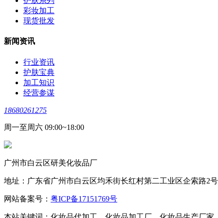
护肤系列
彩妆加工
现货批发
新闻资讯
行业资讯
护肤宝典
加工知识
经营参谋
18680261275
周一至周六 09:00~18:00
广州市白云区研美化妆品厂
地址：广东省广州市白云区均禾街长红村第二工业区企索路2号，邮
网站备案号：
粤ICP备17151769号
本站关键词：化妆品代加工，化妆品加工厂，化妆品生产厂家，