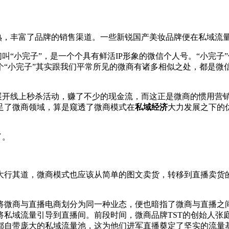
，丰富了品牌的销售渠道。一些新锐国产美妆品牌便在私域流
叫“小完子”，是一个个具有鲜活IP形象的微信个人号。“小完
个“小完子”其实跟我们平常所见的微商有诸多相似之处，都是微
展开线上秒杀活动，赚了不少的现金流，而这正是微商的惯用营
足了微商领域，算是窥透了微商模式在
私域经济
大力发展之下的
了。
大行其道，微商模式也应该从简单的图文卖货，转移到直播卖货
也将微商与直播电商划分为同一种业态，便也暗指了微商与直播之
将私域流量引导到直播间。
前段时间，微商品牌TST的创始人张庭
都自带庞大的私域流量池，这为他们进军直播奠定了坚实的流量