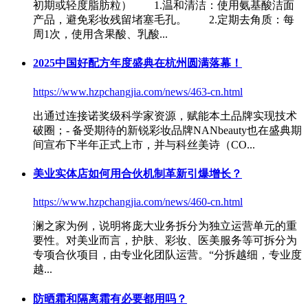
初期或轻度脂肪粒） 1.温和清洁：使用氨基酸洁面
产品，避免
彩妆
残留堵塞毛孔。 2.定期去角质：每
周1次，使用含果酸、乳酸...
2025中国好配方年度盛典在杭州圆满落幕！
https://www.hzpchangjia.com/news/463-cn.html
出通过连接诺奖级科学家资源，赋能本土品牌实现技术
破圈；- 备受期待的新锐
彩妆
品牌NANbeauty也在盛典期
间宣布下半年正式上市，并与科丝美诗（CO...
美业实体店如何用合伙机制革新引爆增长？
https://www.hzpchangjia.com/news/460-cn.html
澜之家为例，说明将庞大业务拆分为独立运营单元的重
要性。对美业而言，护肤、
彩妆
、医美服务等可拆分为
专项合伙项目，由专业化团队运营。“分拆越细，专业度
越...
防晒霜和隔离霜有必要都用吗？