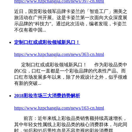
https://www.hzpchangjia.com/news/397-cn.html
近日，国货
彩妆
领军品牌卡姿兰的「智造工厂」溯美之
旅活动在广州开展。这是卡姿兰第一次面向大众深度展
示品牌的“科技力”。通过此次活动，编者发现，卡姿兰
不仅有着中国...
定制口红或成
彩妆
领域新风口！
https://www.hzpchangjia.com/news/363-cn.html
定制口红或成
彩妆
领域新风口！ 作为
彩妆
品类中
的C位，口红一直都是一个
彩妆
品牌的代表性产品。而
口红市场发展多年以来，除了外观设计之外，似乎很难
有新的突破...
2018
彩妆
市场三大消费趋势解析
https://www.hzpchangjia.com/news/163-cn.html
前言：近年来线上
彩妆
品类销售额持续高速增长，
其中年轻女性属线上
彩妆
品类的核心消费群体，与此同
时，90后和95后男性亦是不容忽视的
彩妆
消费群