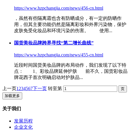
https://www.hzpchangjia.com/news/456-cn.html
，虽然有些隔离霜也含有防晒成分，有一定的防晒作
用，但其主要功能仍然是隔离
彩妆
和外界污染物，保护
皮肤免受化妆品和环境污染的伤害。 使用...
国货美妆品牌跨界寻找“第二增长曲线”
https://www.hzpchangjia.com/news/455-cn.html
近段时间国货美妆品牌的布局动作，我们发现了以下特
点： 1、
彩妆
品牌延伸护肤 前不久，国货
彩妆
品
牌花西子首次明确启动对护肤品...
上一页
1
2
3
4
5
6
7
下一页
转至第
加载更多
关于我们
发展历程
企业文化