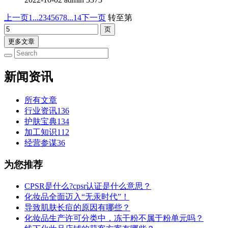
上一页
1...
2
3
4
5
6
7
8
...14
下一页
转至第
更多文章
新闻资讯
所有文章
行业资讯
136
护肤宝典
134
加工知识
112
经营参谋
36
为您推荐
CPSR是什么?cpsr认证是什么意思？
化妆品全面迈入“无汞时代”！
导致肌肤长痘的原因有哪些？
化妆品生产许可分类中，冻干粉不属于粉单元吗？