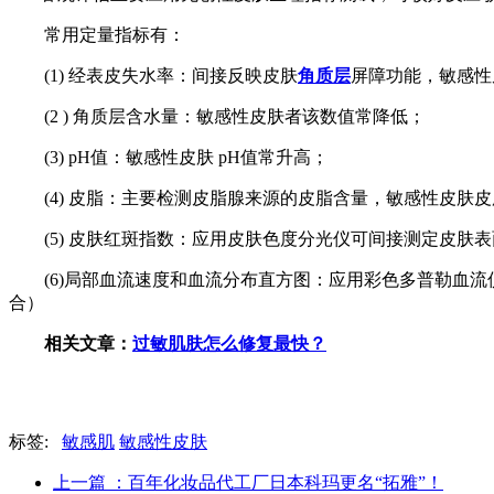
常用定量指标有：
(1) 经表皮失水率：间接反映皮肤
角质层
屏障功能，敏感性
(2 ) 角质层含水量：敏感性皮肤者该数值常降低；
(3) pH值：敏感性皮肤 pH值常升高；
(4) 皮脂：主要检测皮脂腺来源的皮脂含量，敏感性皮肤
(5) 皮肤红斑指数：应用皮肤色度分光仪可间接测定皮
(6)局部血流速度和血流分布直方图：应用彩色多普勒血
合）
相关文章：
过敏肌肤怎么修复最快？
标签:
敏感肌
敏感性皮肤
上一篇
：百年化妆品代工厂日本科玛更名“拓雅”！