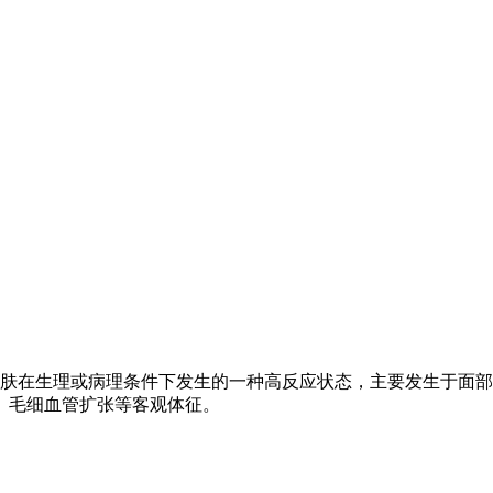
in，SS) ，特指皮肤在生理或病理条件下发生的一种高反应状态，主要
、毛细血管扩张等客观体征。