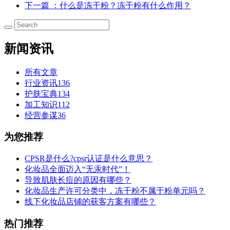
下一篇
：什么是冻干粉？冻干粉有什么作用？
新闻资讯
所有文章
行业资讯
136
护肤宝典
134
加工知识
112
经营参谋
36
为您推荐
CPSR是什么?cpsr认证是什么意思？
化妆品全面迈入“无汞时代”！
导致肌肤长痘的原因有哪些？
化妆品生产许可分类中，冻干粉不属于粉单元吗？
线下化妆品店铺的获客方案有哪些？
热门推荐