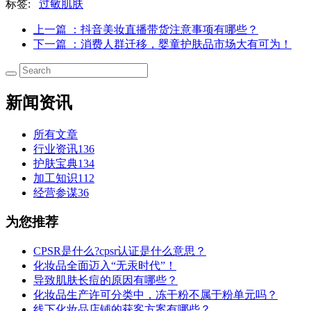
标签:
过敏肌肤
上一篇
：抖音美妆直播带货注意事项有哪些？
下一篇
：消费人群迁移，婴童护肤品市场大有可为！
新闻资讯
所有文章
行业资讯
136
护肤宝典
134
加工知识
112
经营参谋
36
为您推荐
CPSR是什么?cpsr认证是什么意思？
化妆品全面迈入“无汞时代”！
导致肌肤长痘的原因有哪些？
化妆品生产许可分类中，冻干粉不属于粉单元吗？
线下化妆品店铺的获客方案有哪些？