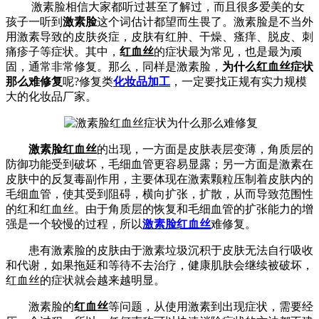
激素脸相信大家都听过甚至了解过，而且很多爱美的女
孩子一听到
激素脸
这个词估计都望而生畏了。激素脸是不当外
用激素导致的皮肤炎症，皮肤有红肿、干燥、瘙痒、脱皮、刺
痛疹子等症状。其中，
红血丝
的症状最为常见，也是最为顽
固，通常非常修复。那么，同样是激素脸，
为什么红血丝症状
那么难修复
呢?修复类
化妆品加工
，一定要找正规有实力规模
大的化妆品厂家。
激素脸红血丝
的出现，一方面是皮肤表层变薄，角质层的
防御功能受到破坏，毛细血管更容易显露；另一方面是激素在
皮肤中的反复毒副作用，主要体现在激素颗粒压制着皮肤内的
毛细血管，使其受到阻碍，横向扩张，扩散，从而导致范围性
的红和红血丝。由于角质层的恢复和毛细血管的扩张能力的增
强是一个较慢的过程，所以
激素脸红血丝
难修复。
患有激素脸的皮肤由于激素垃圾沉积于皮肤无法自行吸收
和代谢，如果拖延和等待不去治疗，健康肌肤会继续被破坏，
红血丝的症状就会越来越明显。
激素脸的
红血丝
等问题，从使用激素到出现症状，需要经