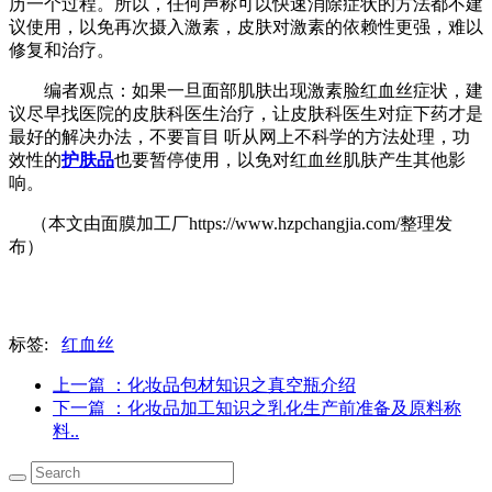
历一个过程。所以，任何声称可以快速消除症状的方法都不建
议使用，以免再次摄入激素，皮肤对激素的依赖性更强，难以
修复和治疗。
编者观点：如果一旦面部肌肤出现激素脸红血丝症状，建
议尽早找医院的皮肤科医生治疗，让皮肤科医生对症下药才是
最好的解决办法，不要盲目 听从网上不科学的方法处理，功
效性的
护肤品
也要暂停使用，以免对红血丝肌肤产生其他影
响。
（本文由面膜加工厂https://www.hzpchangjia.com/整理发
布）
标签:
红血丝
上一篇
：化妆品包材知识之真空瓶介绍
下一篇
：化妆品加工知识之乳化生产前准备及原料称
料..