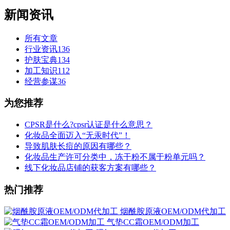
新闻资讯
所有文章
行业资讯
136
护肤宝典
134
加工知识
112
经营参谋
36
为您推荐
CPSR是什么?cpsr认证是什么意思？
化妆品全面迈入“无汞时代”！
导致肌肤长痘的原因有哪些？
化妆品生产许可分类中，冻干粉不属于粉单元吗？
线下化妆品店铺的获客方案有哪些？
热门推荐
烟酰胺原液OEM/ODM代加工
气垫CC霜OEM/ODM加工