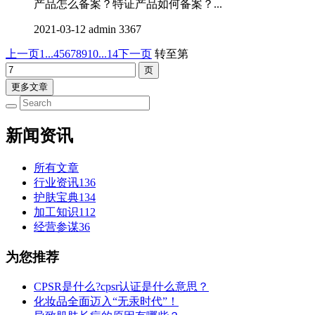
产品怎么备案？特证产品如何备案？...
2021-03-12
admin
3367
上一页
1...
4
5
6
7
8
9
10
...14
下一页
转至第
更多文章
新闻资讯
所有文章
行业资讯
136
护肤宝典
134
加工知识
112
经营参谋
36
为您推荐
CPSR是什么?cpsr认证是什么意思？
化妆品全面迈入“无汞时代”！