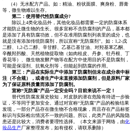
（4）无水配方产品。如：精油、粉状面膜、爽身粉、唇膏
等，微生物难以生存。
第二：使用替代性防腐成分?
除以上4类化妆品外，其他化妆品都需要一定的防腐体系
才能防止微生物的生长。很多宣称不含防腐剂的产品，基本都
是添加了具有防腐功效，但不在准用防腐剂列表里的成分，也
就是没有添加传统防腐剂，所以宣称“无防腐剂”。如：1,2-戊
二醇、1,2-己二醇、辛甘醇、乙基己基甘油、对羟基苯乙酮、
辛酰羟肟酸、天然植物提取物（如肉桂皮、丹参、牡丹根、丁
香花等）、微生物发酵产物等在配方中使用目的不是防腐剂，
可能是保湿剂、抗氧化剂等，但能起到防腐的作用。
第三：产品在实际生产中添加了防腐剂但未在成分表中标
注（不合规），或者生产中未直接添加防腐剂，但是原料厂家
为了保证原料质量而添加了防腐剂。
宣称“无防腐”产品一定安全吗？目前来说不一定！
替代性防腐发展史较短，对皮肤的潜在危险有待进一步验
证，不等同于更加安全。通过对宣称“无防腐”产品的检验结果
发现，一部分产品存在微生物不合格现象，而且存在产品标签
标识与实际检出情况不一致的问题。所以，此类产品的风险隐
患还是比较大，消费者要理性选择。（本文来源于网络，由
化
妆品生产
厂家整理发布，如有侵权，请联系删除）