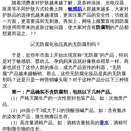
随着消费者对护肤越来越了解，及各种涂抹、光电仪器、
医美等不同护肤方式轮番上阵，
敏感肌
人群越来越多，大家对
护肤品的选择也越来越谨慎，更加注重产品的安全性，功效是
一方面，更需要温和无刺激。再加上，网络上频繁宣传因防腐
剂使用而带来的皮肤过敏问题，使大家对含有
防腐剂
的产品都
想避而远之。? ?
于是，近些年市面上开始出现宣称“无防腐”的产品，特别
是对于敏感肌、婴幼儿、孕妈妈来说就好像救命稻草一样。商
家也抓住了这些人群的痛点，成为产品宣传的利器，“无防
腐”产品越来越畅销。那么，这些无防腐化妆品是真的无防腐
剂吗？还是只是一种营销噱头呢？对于这种产品分以下三种情
况：
第一：产品确实不含防腐剂，包括以下几种产品。
（1）严格灭菌生产的一次性密封包装产品。如：次抛类产
品。
（2）pH值小于3或大于12的强酸强碱产品。如：含有氨水
的染发类产品，微生物难以生存。
（3）高含量酒精产品。如：酒精含量较高的
香水
，酒精可
抑制微生物的生长。