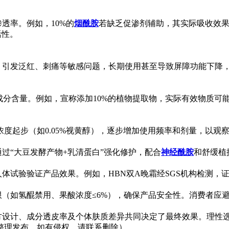
率。例如，10%的
烟酰胺
若缺乏促渗剂辅助，其实际吸收效果
活性。
泛红、刺痛等敏感问题，长期使用甚至导致屏障功能下降，形成
分含量。例如，宣称添加10%的植物提取物，实际有效物质可能
起步（如0.05%视黄醇），逐步增加使用频率和剂量，以观
“大豆发酵产物+乳清蛋白”强化修护，配合
神经酰胺
和舒缓植
体试验验证产品效果。例如，HBN双A晚霜经SGS机构检测，
如氢醌禁用、果酸浓度≤6%），确保产品安全性。消费者应避
方设计、成分透皮率及个体肤质差异共同决定了最终效果。理性
整理发布，如有侵权，请联系删除）