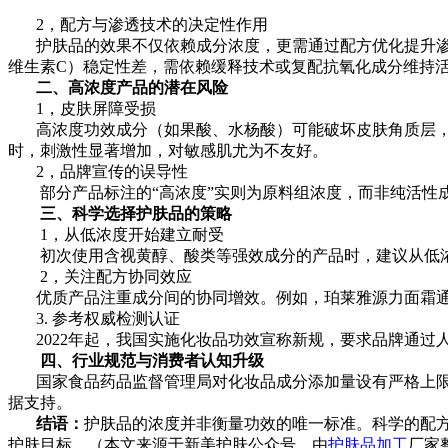
2，配方与渗透技术的决定性作用
护肤品的效果不仅依赖成分浓度，更需通过配方优化提升渗透
维生素C）稳定性差，需依赖缓释技术或复配抗氧化成分维持
二、高浓度产品的潜在风险
1，皮肤屏障受损
高浓度功效成分（如果酸、水杨酸）可能破坏皮肤角质层，引发
时，刺激性显著增加，对敏感肌尤为不友好。
2，品牌宣传的误导性
部分产品标注的“高浓度”实则为原料组浓度，而非纯活性成
三、科学选择护肤品的策略
1，从低浓度开始建立耐受
初次使用含视黄醇、酸类等强效成分的产品时，建议从低浓度
2，关注配方协同效应
优质产品注重成分间的协同增效。例如，珀莱雅源力面霜通过
3. 参考权威检测认证
2022年起，我国实施化妆品功效宣称新规，要求品牌通过人
四、行业规范与消费者认知升级
国家食品药品监督管理局对化妆品成分添加量设有严格上限（
据支持。
结语：
护肤品的浓度并非衡量功效的唯一标准。科学的配
护肤目标。（本文来源于新美护肤公众号，由
护肤品加工
厂家