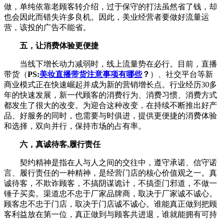
做，单纯依靠老顾客转介绍，过于保守的打法虽然省了钱，却
也会因此而错失许多良机。因此，美业经营者要做好流量运
营，该投的广告不能省。
五，让消费体验更便捷
当线下增长动力减弱时，线上流量势在必行。目前，直播
带货（
PS:
美妆直播带货注意事项有哪些
？
）、社交平台等新
商业模式正在快速崛起并成为新的营销增长点。行业经历30多
年的快速发展，新一代顾客的消费行为、消费习惯、消费方式
都发生了很大的改变。为迎合这种改变，在持续不断推出好产
品、好服务的同时，也需要与时俱进，提供更便捷的消费体验
和选择，双向并行，保持市场的占有率。
六，真诚待客,履行责任
契约精神是指在人与人之间的交往中，遵守承诺、信守诺
言、履行责任的一种精神，是经营门店的核心价值观之一。真
诚待客，不欺诈顾客，不搞阴谋诡计，不搞歪门邪道，不做一
锤子买卖。渠道忠不忠于厂家品牌商，取决于厂家诚不诚心。
顾客忠不忠于门店，取决于门店诚不诚心。谁能真正做到把顾
客利益放在第一位，真正做到与顾客共进退，谁就能拥有可持