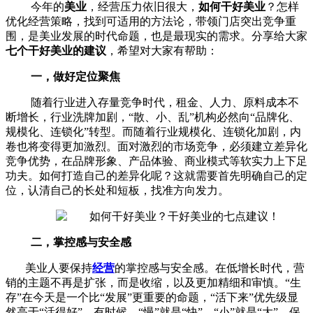
今年的
美业
，经营压力依旧很大，
如何干好美业
？怎样
优化经营策略，找到可适用的方法论，带领门店突出竞争重
围，是美业发展的时代命题，也是最现实的需求。分享给大家
七个干好美业的建议
，希望对大家有帮助：
一，做好定位聚焦
随着行业进入存量竞争时代，租金、人力、原料成本不
断增长，行业洗牌加剧，“散、小、乱”机构必然向“品牌化、
规模化、连锁化”转型。而随着行业规模化、连锁化加剧，内
卷也将变得更加激烈。面对激烈的市场竞争，必须建立差异化
竞争优势，在品牌形象、产品体验、商业模式等软实力上下足
功夫。如何打造自己的差异化呢？这就需要首先明确自己的定
位，认清自己的长处和短板，找准方向发力。
二，掌控感与安全感
美业人要保持
经营
的掌控感与安全感。在低增长时代，营
销的主题不再是扩张，而是收缩，以及更加精细和审慎。“生
存”在今天是一个比“发展”更重要的命题，“活下来”优先级显
然高于“活得好”，有时候，“慢”就是“快”，“小”就是“大”。保