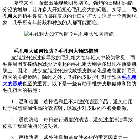
夏季来临，面部出油现象明显增多。强烈的日晒和油脂
分泌的增加，让许多人开始担心毛孔变大的问题。实际上，
毛
孔粗大
是指毛囊皮脂腺在皮肤的开口处扩大，这是一个普遍现
象，几乎所有年龄段和种族的人都可能面临。
毛孔粗大如何预防？毛孔粗大预防措施
皮脂腺分泌过多导致的毛孔粗大在年轻人中较为常见，而
毛囊周围支撑结构减少所引起的毛孔粗大则更多出现在熟龄肌
肤上。因此，减少皮脂腺分泌或减缓皮肤老化是改善面部毛孔
粗大的关键策略。
除此之外，良好的皮肤护理对于预防
毛孔粗
大的形成
也至关重要。以下是一些有助于维护皮肤健康和预防
毛孔粗大的措施：
1，温和洁面：选择温和且不刺激的洁面产品，避免使用
过于强烈或碱性高的清洁剂，以减少对皮肤的不必要刺激。
2，
适度清洁：每日进行适度的清洁，避免过度清洁导致
皮肤干燥或油脂分泌失衡。
3，严格防晒：紫外线是加速皮肤老化的重要因素之一，