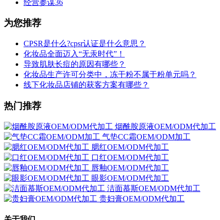
经营参谋
36
为您推荐
CPSR是什么?cpsr认证是什么意思？
化妆品全面迈入“无汞时代”！
导致肌肤长痘的原因有哪些？
化妆品生产许可分类中，冻干粉不属于粉单元吗？
线下化妆品店铺的获客方案有哪些？
热门推荐
烟酰胺原液OEM/ODM代加工
气垫CC霜OEM/ODM加工
腮红OEM/ODM代加工
口红OEM/ODM代加工
唇釉OEM/ODM代加工
眼影OEM/ODM代加工
洁面慕斯OEM/ODM代加工
贵妇膏OEM/ODM代加工
关于我们