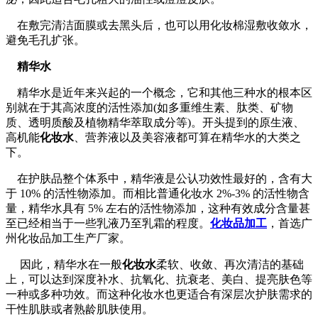
在敷完清洁面膜或去黑头后，也可以用化妆棉湿敷收敛水，
避免毛孔扩张。
精华水
精华水是近年来兴起的一个概念，它和其他三种水的根本区
别就在于其高浓度的活性添加(如多重维生素、肽类、矿物
质、透明质酸及植物精华萃取成分等)。开头提到的原生液、
高机能
化妆水
、营养液以及美容液都可算在精华水的大类之
下。
在护肤品整个体系中，精华液是公认功效性最好的，含有大
于 10% 的活性物添加。而相比普通化妆水 2%-3% 的活性物含
量，精华水具有 5% 左右的活性物添加，这种有效成分含量甚
至已经相当于一些乳液乃至乳霜的程度。
化妆品加工
，首选广
州化妆品加工生产厂家。
因此，精华水在一般
化妆水
柔软、收敛、再次清洁的基础
上，可以达到深度补水、抗氧化、抗衰老、美白、提亮肤色等
一种或多种功效。而这种化妆水也更适合有深层次护肤需求的
干性肌肤或者熟龄肌肤使用。