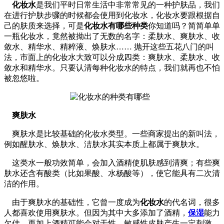
化妆水
是我们平时日常生活中非常常见的一种护肤品，我们
在进行护肤步骤的时候都会使用到化妆水，化妆水要跟根据自
己的肤质来选择，
可是
化妆水有哪些种类
你知道吗？简简单单
一瓶化妆水，竟然被拗出了无数的名字：柔肤水、爽肤水、收
敛水、精华水、精粹液
、焕肤水
…… 抛开这些五花八门的叫
法，市面上的化妆水大致可以分成四类：爽肤水、柔肤水、收
敛水和精华水。只要认清每种化妆水的特点，我们就再也不怕
被忽悠啦。
爽肤水
爽肤水是比较基础的化妆水类型。一些商家提出的新叫法，
例如醒肤水、焕肤水、洁肤水其实本质上都属于爽肤水。
这类水一般功效简单，会加入酒精使肌肤感到清爽；有些爽
肤水还含有酸类（比如果酸、水杨酸等），使它能具有二次清
洁的作用。
由于爽肤水的基础性，它曾一度成为
化妆水
的代名词，很多
人都喜欢使用爽肤水。但因为其中大多添加了酒精，
保湿
能力
欠佳，再加上酒精可能会对干性、敏感性皮肤产生一定刺激