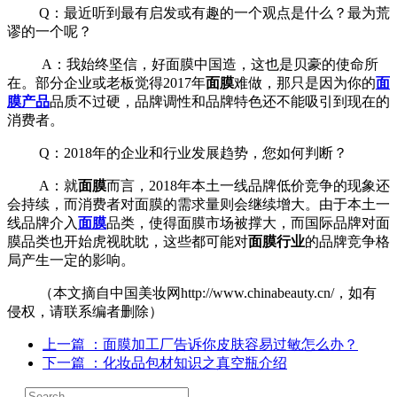
Q：最近听到最有启发或有趣的一个观点是什么？最为荒
谬的一个呢？
A：我始终坚信，好面膜中国造，这也是贝豪的使命所
在。部分企业或老板觉得2017年
面膜
难做，那只是因为你的
面
膜产品
品质不过硬，品牌调性和品牌特色还不能吸引到现在的
消费者。
Q：2018年的企业和行业发展趋势，您如何判断？
A：就
面膜
而言，2018年本土一线品牌低价竞争的现象还
会持续，而消费者对面膜的需求量则会继续增大。由于本土一
线品牌介入
面膜
品类，使得面膜市场被撑大，而国际品牌对面
膜品类也开始虎视眈眈，这些都可能对
面膜行业
的品牌竞争格
局产生一定的影响。
（本文摘自中国美妆网http://www.chinabeauty.cn/，如有
侵权，请联系编者删除）
上一篇
：面膜加工厂告诉你皮肤容易过敏怎么办？
下一篇
：化妆品包材知识之真空瓶介绍