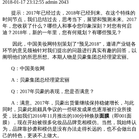
2018-01-17 23:12:55
admin
2043
提示：2017年已经过去，2018年已经到来。在这个特殊的
时间节点，我们总结过去，思考当下，展望和预测未来。2017
年，您收获了什么？哪些人和事令您印象深刻？对您有何启
迪？2018年，新的一年里，您有何规划？有哪些预见？
因此，中国美妆网特别策划了“预见2018”，邀请产业链各
环节的意见领袖针对我们提出的问题进行真实有趣的回答，以
阐明他们的所思所想。本期人物是贝豪集团总经理梁宏丽。
Q：中国美妆网
A：贝豪集团总经理梁宏丽
Q：2017年贝豪的表现，您是否满意？
A：满意。2017年，贝豪出货量继续保持稳健增长，与此
同时，贝豪此前颇具争议的一些研发成果也逐渐被行业所接
受，比如我们2016年11月推出的100分钟焕肤
面膜
（即001面
膜），现在开始被很多化妆品品牌竞相模仿。当然，我始终认
为，品牌靠抄袭和模仿是没有办法走得长远的，也不会做出自
己的特色，更谈不上做大。