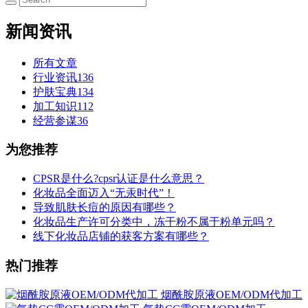
新闻资讯
所有文章
行业资讯
136
护肤宝典
134
加工知识
112
经营参谋
36
为您推荐
CPSR是什么?cpsr认证是什么意思？
化妆品全面迈入“无汞时代”！
导致肌肤长痘的原因有哪些？
化妆品生产许可分类中，冻干粉不属于粉单元吗？
线下化妆品店铺的获客方案有哪些？
热门推荐
烟酰胺原液OEM/ODM代加工