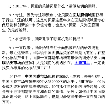
Q：2017年，贝豪的关键词是什么？请做贴切的阐释。
A：专注。因为专注和聚焦，让贝豪在
面贴膜领域
里获得
了行业广泛的认可，这是对贝豪这些年来在面贴膜领域里专心
做研发和创新的一种价值肯定，也是对“贝豪，只为面膜而
生”的最好诠释。
Q：在您看来，贝豪迎来了哪些机遇和挑战？
A：一直以来，贝豪始终专注于面贴膜产品的研发与创
新。最近这些年，可以说中国
面膜
品类的发展是飞速的，在整
个化妆品产业中，面膜一直都是年均增速最快的细分品类，
面
膜品类市场
的整体壮大是我们的机遇所在。
面膜加工
，一定要
找实力雄厚的化妆品加工厂！
2017年，
中国面膜市场
规模在500亿元左右，未来5-8年，
中国面膜市场整体规模将达到2000亿的水平，那时95后、00后
会成为绝对的主流消费群体，如何抓住年轻化的消费趋势，这
是整个行业都需要关注和面对的事情。另外，如何让中国面膜
真正走出去，站上国际舞台，也是贝豪这些年来一直在努力的
方向。